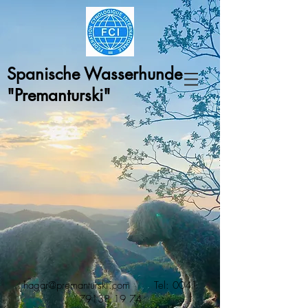
Spanische Wasserhunde
"Premanturski"
hagar@premanturski.com
Tel:
0041
79138 19 74